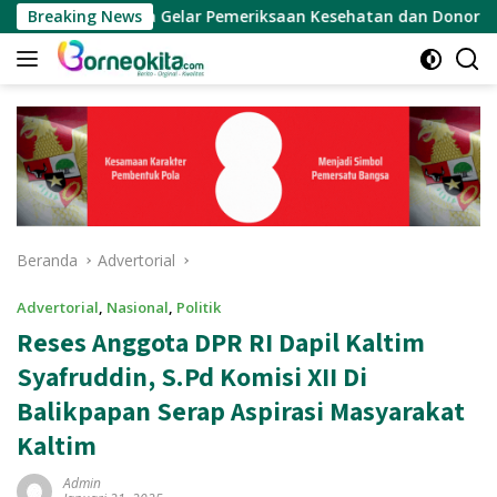
Langsung
rinda Gelar Pemeriksaan Kesehatan dan Donor Darah Gratis
Breaking News
ke
konten
Beranda
Advertorial
Advertorial
,
Nasional
,
Politik
Reses Anggota DPR RI Dapil Kaltim
Syafruddin, S.Pd Komisi XII Di
Balikpapan Serap Aspirasi Masyarakat
Kaltim
Admin