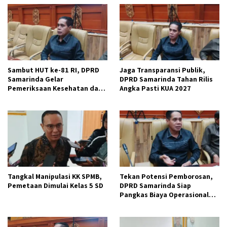
Sambut HUT ke-81 RI, DPRD
Jaga Transparansi Publik,
Samarinda Gelar
DPRD Samarinda Tahan Rilis
Pemeriksaan Kesehatan dan
Angka Pasti KUA 2027
Donor Darah Gratis
Tangkal Manipulasi KK SPMB,
Tekan Potensi Pemborosan,
Pemetaan Dimulai Kelas 5 SD
DPRD Samarinda Siap
Pangkas Biaya Operasional
dan Bimtek.