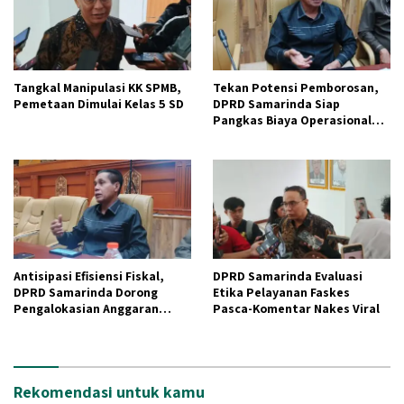
Tangkal Manipulasi KK SPMB,
Tekan Potensi Pemborosan,
Pemetaan Dimulai Kelas 5 SD
DPRD Samarinda Siap
Pangkas Biaya Operasional
dan Bimtek.
Antisipasi Efisiensi Fiskal,
DPRD Samarinda Evaluasi
DPRD Samarinda Dorong
Etika Pelayanan Faskes
Pengalokasian Anggaran
Pasca-Komentar Nakes Viral
Berbasis Pro-Rakyat
Rekomendasi untuk kamu