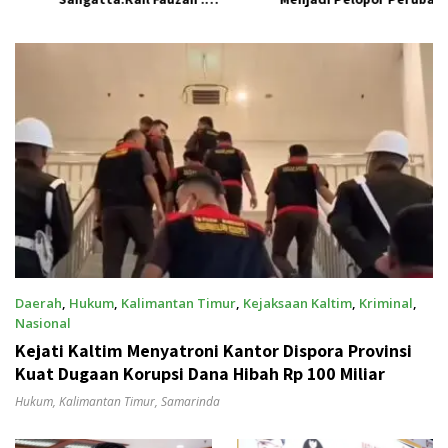
Pemkab seolah Bungkam.
Pengelolaan Sampah
Berkelanjutan
Daerah
,
Hukum
,
Kalimantan Timur
,
Kejaksaan Kaltim
,
Kriminal
,
Nasional
Mei 27, 2025
Kejati Kaltim Menyatroni Kantor Dispora Provinsi
Kuat Dugaan Korupsi Dana Hibah Rp 100 Miliar
Hukum
,
Kalimantan Timur
,
Samarinda