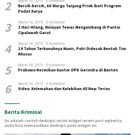
2
Maret 16, 2019
0 Komentar
Bersih-bersih, 60 Warga Tanjung Priok Ikuti Program
Padat Karya
3
Maret 16, 2019
0 Komentar
2 Hari Hilang, Nelayan Tewas Mengambang di Pantai
Cipalawah Garut
4
Maret 16, 2019
0 Komentar
14 Tahun Terbunuhnya Munir, Polri Didesak Bentuk Tim
Khusus
5
Maret 16, 2019
0 Komentar
Prabowo Resmikan Kantor DPD Gerindra di Banten
6
Maret 16, 2019
0 Komentar
Video: Kelemahan dan Kelebihan All New Terios
Berita Kriminal
Ini adalah contoh deskripsi untuk widget recent post wpberita,
anda bisa memasukkan deskripsi pada widget ini.