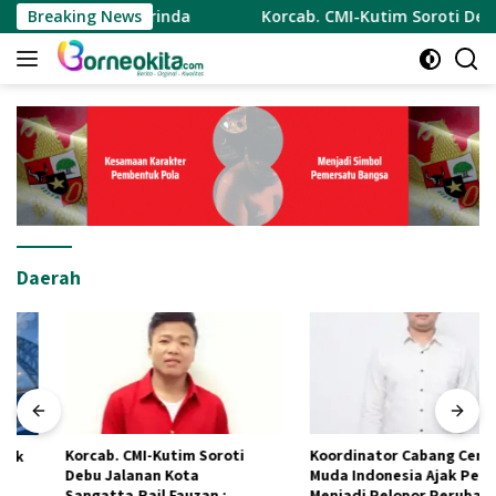
Langsung
Kota Samarinda
Breaking News
Korcab. CMI-Kutim Soroti Debu Jalanan
ke
konten
Daerah
Korcab. CMI-Kutim Soroti
Koordinator Cabang Cermin
Debu Jalanan Kota
Muda Indonesia Ajak Pemuda
Sangatta.Rail Fauzan :
Menjadi Pelopor Perubahan