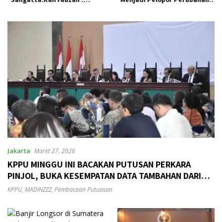
Pemkab seolah Bungkam.
Pengelolaan Sampah
Berkelanjutan
Jakarta
Maret 27, 2026
KPPU MINGGU INI BACAKAN PUTUSAN PERKARA
PINJOL, BUKA KESEMPATAN DATA TAMBAHAN DARI
INSTANSI TERKAIT
KPPU
,
MADINZZZ
,
Pembacaan Putuasan