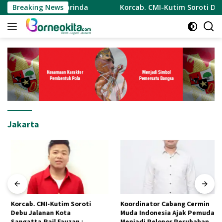
Langsung
Kota Samarinda
Breaking News
Korcab. CMI-Kutim Soroti Debu Jalanan
ke
konten
Jakarta
Korcab. CMI-Kutim Soroti
Koordinator Cabang Cermin
Debu Jalanan Kota
Muda Indonesia Ajak Pemuda
Sangatta.Rail Fauzan :
Menjadi Pelopor Perubahan