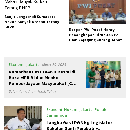
Banjir Longsor di Sumatera
Makan Banyak Korban Terang
BNPB
Respon PWI Pusat Henry;
Penangkapan Dirut JAKTV
Oleh Kejagung Kurang Tepat
Ekonomi
,
Jakarta
Maret 20, 2025
Ramadhan Fest 1446 H Resmi di
Buka MPR RI dan Menko
Pemberdayaan Masyarakat (Cak
Imin)
Bulan Ramadhan
,
Topik Politik
Ekonomi
,
Hukum
,
Jakarta
,
Politik
,
Samarinda
Januari 31, 2025
Langka Gas LPG 3 Kg Legislator
Bakalan Ganti Pejabatnya