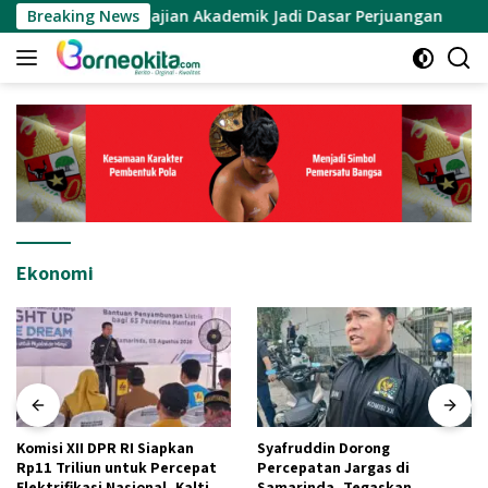
Langsung
rat Kajian Akademik Jadi Dasar Perjuangan
Breaking News
Komisi XII
ke
konten
Ekonomi
Komisi XII DPR RI Siapkan
Syafruddin Dorong
Rp11 Triliun untuk Percepat
Percepatan Jargas di
Elektrifikasi Nasional, Kaltim
Samarinda, Tegaskan