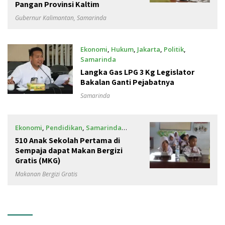
Pangan Provinsi Kaltim
Gubernur Kalimantan
,
Samarinda
Ekonomi
,
Hukum
,
Jakarta
,
Politik
,
Samarinda
Januari 31, 2025
Langka Gas LPG 3 Kg Legislator
Bakalan Ganti Pejabatnya
Samarinda
Ekonomi
,
Pendidikan
,
Samarinda
Januari 21, 2025
510 Anak Sekolah Pertama di
Sempaja dapat Makan Bergizi
Gratis (MKG)
Makanan Bergizi Gratis