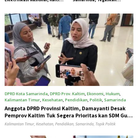
Jadi Prioritas BPBL dan
Pemadaman Listrik Tak
Lisdes
Terkait Pasokan Batu Bara
DPRD Kota Samarinda
,
DPRD Prov. Kaltim
,
Ekonomi
,
Hukum
,
Kalimantan Timur
,
Kesehatan
,
Pendidikan
,
Politik
,
Samarinda
Juli 19, 2025
Anggota DPRD Provinsi Kaltim, Damayanti Desak
Pemprov Kaltim Tuk Segera Prioritas kan SDM Guru
dan Kesehatan
Kalimantan Timur
,
Kesehatan
,
Pendidikan
,
Samarinda
,
Topik Politik