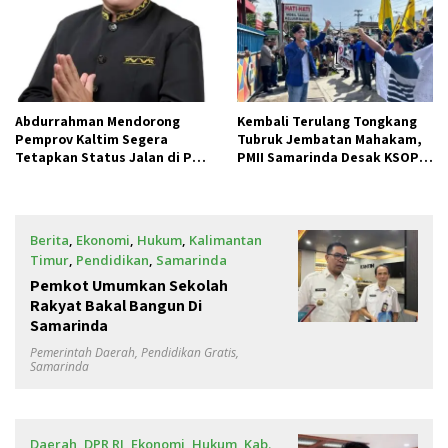
Abdurrahman Mendorong
Kembali Terulang Tongkang
Pemprov Kaltim Segera
Tubruk Jembatan Mahakam,
Tetapkan Status Jalan di PPU
PMII Samarinda Desak KSOP
dan Paser untuk Dukung
Segera Evaluasi Timnya
Pembangunan IKN
Berita
,
Ekonomi
,
Hukum
,
Kalimantan
Timur
,
Pendidikan
,
Samarinda
April 25, 2025
Pemkot Umumkan Sekolah
Rakyat Bakal Bangun Di
Samarinda
Pemerintah Daerah
,
Pendidikan Gratis
,
Samarinda
Daerah
,
DPR RI
,
Ekonomi
,
Hukum
,
Kab.