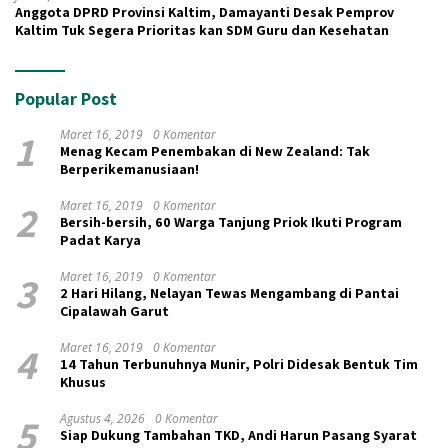
Anggota DPRD Provinsi Kaltim, Damayanti Desak Pemprov
Kaltim Tuk Segera Prioritas kan SDM Guru dan Kesehatan
Popular Post
1
Maret 16, 2019
0 Komentar
Menag Kecam Penembakan di New Zealand: Tak
Berperikemanusiaan!
2
Maret 16, 2019
0 Komentar
Bersih-bersih, 60 Warga Tanjung Priok Ikuti Program
Padat Karya
3
Maret 16, 2019
0 Komentar
2 Hari Hilang, Nelayan Tewas Mengambang di Pantai
Cipalawah Garut
4
Maret 16, 2019
0 Komentar
14 Tahun Terbunuhnya Munir, Polri Didesak Bentuk Tim
Khusus
5
Agustus 4, 2026
0 Komentar
Siap Dukung Tambahan TKD, Andi Harun Pasang Syarat