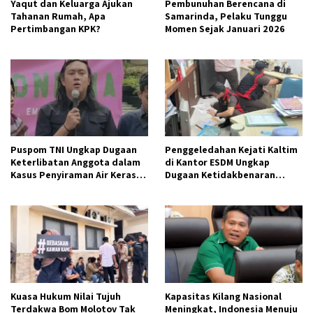
Yaqut dan Keluarga Ajukan
Pembunuhan Berencana di
Tahanan Rumah, Apa
Samarinda, Pelaku Tunggu
Pertimbangan KPK?
Momen Sejak Januari 2026
Puspom TNI Ungkap Dugaan
Penggeledahan Kejati Kaltim
Keterlibatan Anggota dalam
di Kantor ESDM Ungkap
Kasus Penyiraman Air Keras
Dugaan Ketidakbenaran
Aktivis Kontras
Aktivitas Tambang CV AJI
Kuasa Hukum Nilai Tujuh
Kapasitas Kilang Nasional
Terdakwa Bom Molotov Tak
Meningkat, Indonesia Menuju