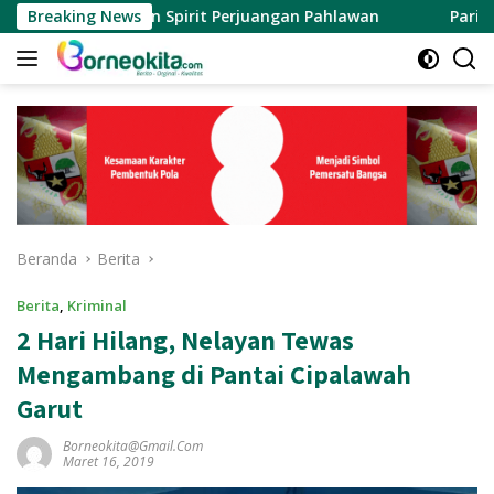
Langsung
Suarakan Spirit Perjuangan Pahlawan
Breaking News
Paripurna Interna
ke
konten
Beranda
Berita
Berita
,
Kriminal
2 Hari Hilang, Nelayan Tewas
Mengambang di Pantai Cipalawah
Garut
Borneokita@gmail.com
Maret 16, 2019