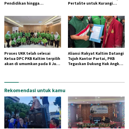
Pendidikan hingga
Pertalite untuk Kurangi
Infrastruktur Pembangunan
Antrean Panjang
di Samarinda Seberang
Proses UKK telah selesai
Aliansi Rakyat Kaltim Datangi
Ketua DPC PKB Kaltim terpilih
Tujuh Kantor Partai, PKB
akan di umumkan pada 8 Juli
Tegaskan Dukung Hak Angket
mendatang.
DPRD Kaltim
Rekomendasi untuk kamu