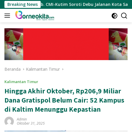
Langsung
cab. CMI-Kutim Soroti Debu Jalanan Kota Sangatta.Rail Fauzan
Breaking News
ke
konten
Beranda
Kalimantan Timur
Kalimantan Timur
Hingga Akhir Oktober, Rp206,9 Miliar
Dana Gratispol Belum Cair: 52 Kampus
di Kaltim Menunggu Kepastian
Admin
Oktober 31, 2025