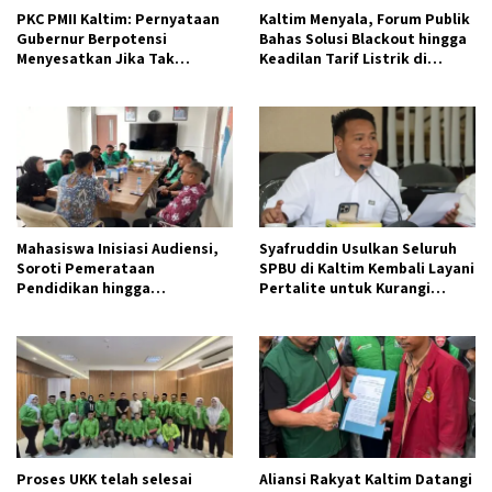
PKC PMII Kaltim: Pernyataan
Kaltim Menyala, Forum Publik
Gubernur Berpotensi
Bahas Solusi Blackout hingga
Menyesatkan Jika Tak
Keadilan Tarif Listrik di
Didukung Data
Pelosok Desa
Mahasiswa Inisiasi Audiensi,
Syafruddin Usulkan Seluruh
Soroti Pemerataan
SPBU di Kaltim Kembali Layani
Pendidikan hingga
Pertalite untuk Kurangi
Infrastruktur Pembangunan
Antrean Panjang
di Samarinda Seberang
Proses UKK telah selesai
Aliansi Rakyat Kaltim Datangi