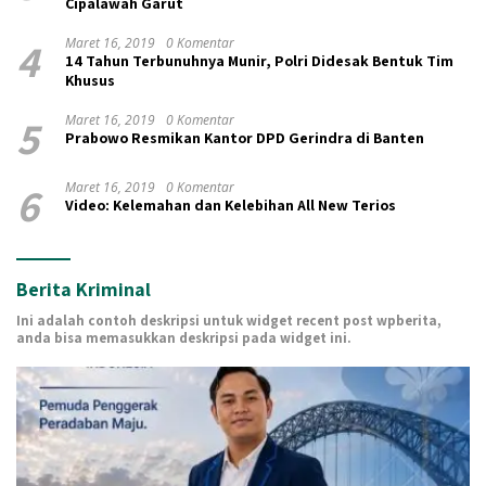
Cipalawah Garut
4
Maret 16, 2019
0 Komentar
14 Tahun Terbunuhnya Munir, Polri Didesak Bentuk Tim
Khusus
5
Maret 16, 2019
0 Komentar
Prabowo Resmikan Kantor DPD Gerindra di Banten
6
Maret 16, 2019
0 Komentar
Video: Kelemahan dan Kelebihan All New Terios
Berita Kriminal
Ini adalah contoh deskripsi untuk widget recent post wpberita,
anda bisa memasukkan deskripsi pada widget ini.