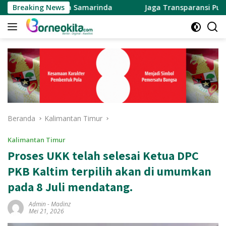
Langsung
al Kota Samarinda
Breaking News
Jaga Transparansi Publik, DPRD Sama
ke
konten
Beranda
Kalimantan Timur
Kalimantan Timur
Proses UKK telah selesai Ketua DPC
PKB Kaltim terpilih akan di umumkan
pada 8 Juli mendatang.
Admin
-
Madinz
Mei 21, 2026