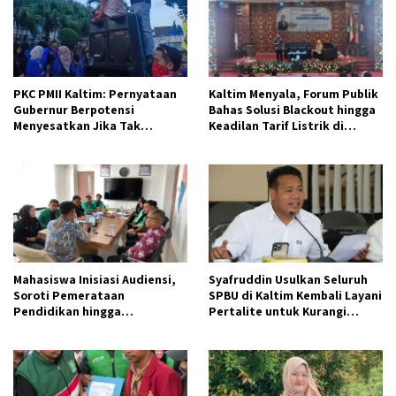
PKC PMII Kaltim: Pernyataan
Kaltim Menyala, Forum Publik
Gubernur Berpotensi
Bahas Solusi Blackout hingga
Menyesatkan Jika Tak
Keadilan Tarif Listrik di
Didukung Data
Pelosok Desa
Mahasiswa Inisiasi Audiensi,
Syafruddin Usulkan Seluruh
Soroti Pemerataan
SPBU di Kaltim Kembali Layani
Pendidikan hingga
Pertalite untuk Kurangi
Infrastruktur Pembangunan
Antrean Panjang
di Samarinda Seberang