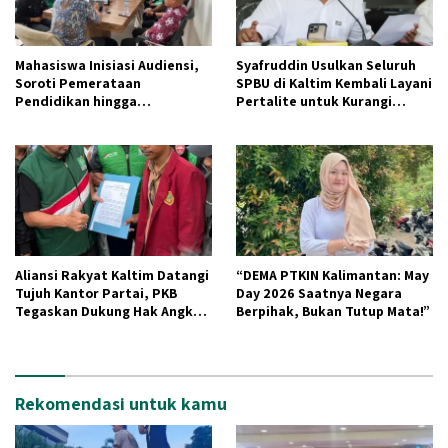
Mahasiswa Inisiasi Audiensi,
Syafruddin Usulkan Seluruh
Soroti Pemerataan
SPBU di Kaltim Kembali Layani
Pendidikan hingga
Pertalite untuk Kurangi
Infrastruktur Pembangunan
Antrean Panjang
di Samarinda Seberang
Aliansi Rakyat Kaltim Datangi
“DEMA PTKIN Kalimantan: May
Tujuh Kantor Partai, PKB
Day 2026 Saatnya Negara
Tegaskan Dukung Hak Angket
Berpihak, Bukan Tutup Mata!”
DPRD Kaltim
Rekomendasi untuk kamu