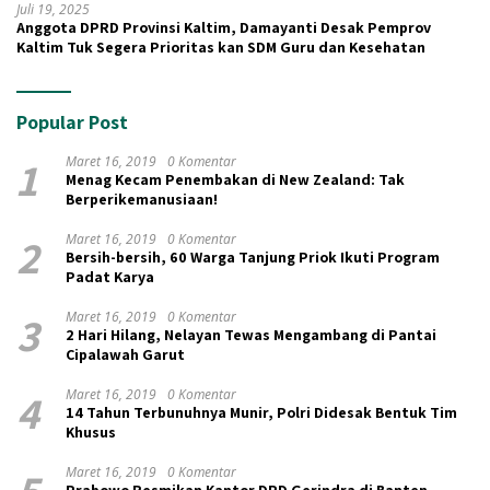
Juli 19, 2025
Anggota DPRD Provinsi Kaltim, Damayanti Desak Pemprov
Kaltim Tuk Segera Prioritas kan SDM Guru dan Kesehatan
Popular Post
1
Maret 16, 2019
0 Komentar
Menag Kecam Penembakan di New Zealand: Tak
Berperikemanusiaan!
2
Maret 16, 2019
0 Komentar
Bersih-bersih, 60 Warga Tanjung Priok Ikuti Program
Padat Karya
3
Maret 16, 2019
0 Komentar
2 Hari Hilang, Nelayan Tewas Mengambang di Pantai
Cipalawah Garut
4
Maret 16, 2019
0 Komentar
14 Tahun Terbunuhnya Munir, Polri Didesak Bentuk Tim
Khusus
5
Maret 16, 2019
0 Komentar
Prabowo Resmikan Kantor DPD Gerindra di Banten