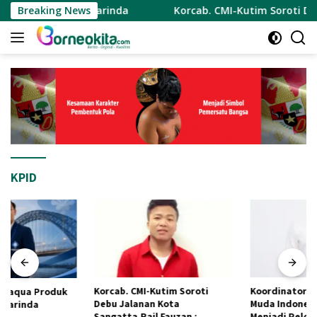
Langsung
 Kota Samarinda
Breaking News
Korcab. CMI-Kutim Soroti Debu Jalana
ke
konten
KPID
Korcab. CMI-Kutim Soroti
Koordinator Cabang Cermin
Debu Jalanan Kota
Muda Indonesia Ajak Pemuda
Sangatta.Rail Fauzan :
Menjadi Pelopor Perubahan