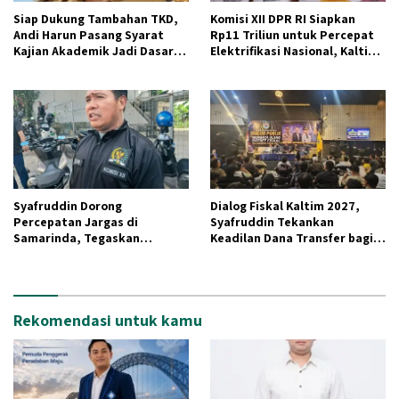
Siap Dukung Tambahan TKD,
Komisi XII DPR RI Siapkan
Andi Harun Pasang Syarat
Rp11 Triliun untuk Percepat
Kajian Akademik Jadi Dasar
Elektrifikasi Nasional, Kaltim
Perjuangan
Jadi Prioritas BPBL dan
Lisdes
Syafruddin Dorong
Dialog Fiskal Kaltim 2027,
Percepatan Jargas di
Syafruddin Tekankan
Samarinda, Tegaskan
Keadilan Dana Transfer bagi
Pemadaman Listrik Tak
Daerah Penghasil SDA
Terkait Pasokan Batu Bara
Rekomendasi untuk kamu