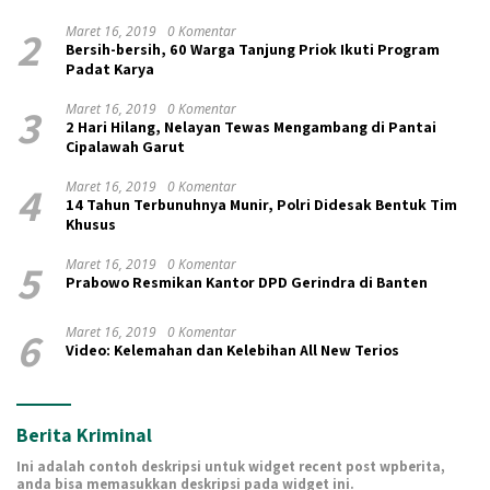
2
Maret 16, 2019
0 Komentar
Bersih-bersih, 60 Warga Tanjung Priok Ikuti Program
Padat Karya
3
Maret 16, 2019
0 Komentar
2 Hari Hilang, Nelayan Tewas Mengambang di Pantai
Cipalawah Garut
4
Maret 16, 2019
0 Komentar
14 Tahun Terbunuhnya Munir, Polri Didesak Bentuk Tim
Khusus
5
Maret 16, 2019
0 Komentar
Prabowo Resmikan Kantor DPD Gerindra di Banten
6
Maret 16, 2019
0 Komentar
Video: Kelemahan dan Kelebihan All New Terios
Berita Kriminal
Ini adalah contoh deskripsi untuk widget recent post wpberita,
anda bisa memasukkan deskripsi pada widget ini.