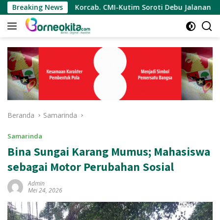
Langsung
Breaking News
Korcab. CMI-Kutim Soroti Debu Jalanan Kota Sangatta
ke
konten
Beranda
Samarinda
Samarinda
Bina Sungai Karang Mumus; Mahasiswa
sebagai Motor Perubahan Sosial
Admin
Mei 24, 2026