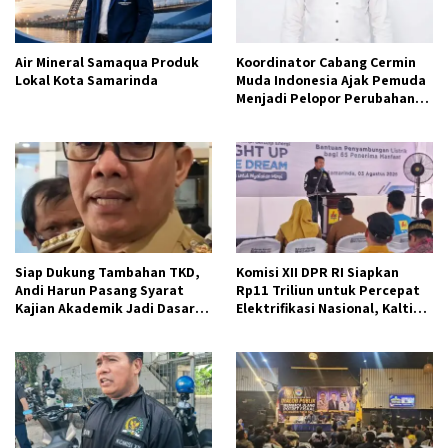
Air Mineral Samaqua Produk
Koordinator Cabang Cermin
Lokal Kota Samarinda
Muda Indonesia Ajak Pemuda
Menjadi Pelopor Perubahan
Pengelolaan Sampah
Berkelanjutan
Siap Dukung Tambahan TKD,
Komisi XII DPR RI Siapkan
Andi Harun Pasang Syarat
Rp11 Triliun untuk Percepat
Kajian Akademik Jadi Dasar
Elektrifikasi Nasional, Kaltim
Perjuangan
Jadi Prioritas BPBL dan
Lisdes