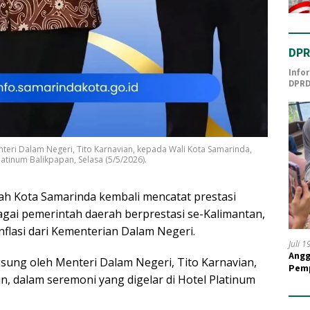
DPR
Info
DPRD
teri Dalam Negeri, Tito Karnavian, kepada Wali Kota Samarinda,
atinum Balikpapan, Selasa (5/5/2026).
ah Kota Samarinda kembali mencatat prestasi
gai pemerintah daerah berprestasi se-Kalimantan,
nflasi dari Kementerian Dalam Negeri.
Juli 
Angg
sung oleh Menteri Dalam Negeri, Tito Karnavian,
Pemp
n, dalam seremoni yang digelar di Hotel Platinum
Guru