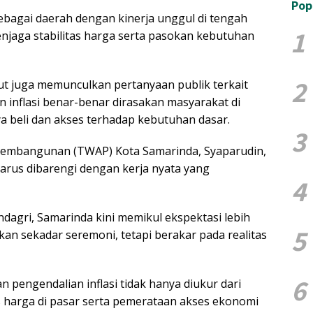
Pop
bagai daerah dengan kinerja unggul di tengah
1
jaga stabilitas harga serta pasokan kebutuhan
2
t juga memunculkan pertanyaan publik terkait
 inflasi benar-benar dirasakan masyarakat di
a beli dan akses terhadap kebutuhan dasar.
3
 Pembangunan (TWAP) Kota Samarinda, Syaparudin,
rus dibarengi dengan kerja nyata yang
4
agri, Samarinda kini memikul ekspektasi lebih
5
n sekadar seremoni, tetapi berakar pada realitas
6
 pengendalian inflasi tidak hanya diukur dari
as harga di pasar serta pemerataan akses ekonomi