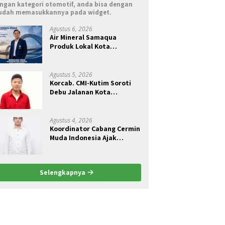
ngan kategori otomotif, anda bisa dengan
dah memasukkannya pada widget.
Agustus 6, 2026
Air Mineral Samaqua
Produk Lokal Kota
Samarinda
Agustus 5, 2026
Korcab. CMI-Kutim Soroti
Debu Jalanan Kota
Sangatta.Rail Fauzan :
Pemkab seolah Bungkam.
Agustus 4, 2026
Koordinator Cabang Cermin
Muda Indonesia Ajak
Pemuda Menjadi Pelopor
Perubahan Pengelolaan
Sampah Berkelanjutan
Selengkapnya