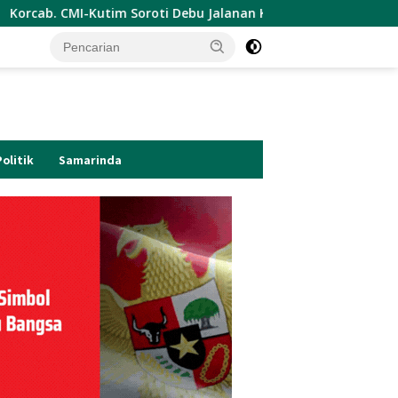
Soroti Debu Jalanan Kota Sangatta.Rail Fauzan : Pemkab seola
Politik
Samarinda