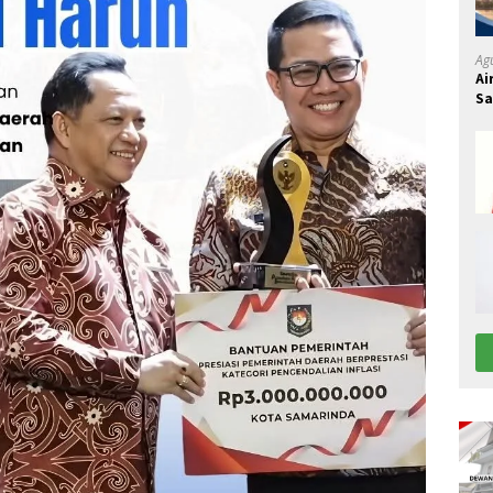
Ag
Ai
S