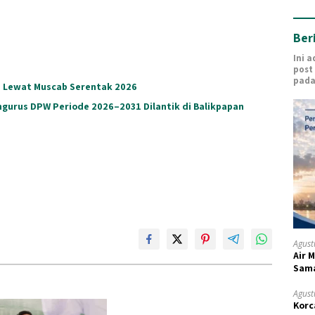
Ber
Ini 
post
pada
n Lewat Muscab Serentak 2026
ngurus DPW Periode 2026–2031 Dilantik di Balikpapan
Agust
Air 
Sam
Agust
Korc