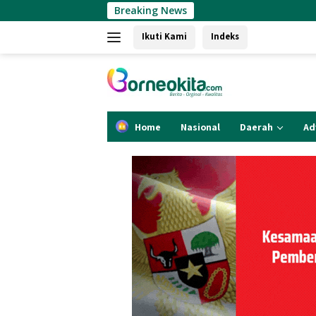
Langsung
Breaking News
Air Mineral Sam
ke
Ikuti Kami
Indeks
konten
Home
Nasional
Daerah
Ad