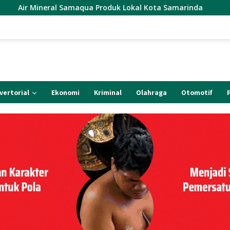
aqua Produk Lokal Kota Samarinda
Korcab. CMI-Kutim 
vertorial
Ekonomi
Kriminal
Olahraga
Otomotif