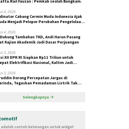
atta.Rail Fauzan : Pemkab seolah Bungkam.
us 4, 2026
dinator Cabang Cermin Muda Indonesia Ajak
da Menjadi Pelopor Perubahan Pengelolaan
ah Berkelanjutan
us 4, 2026
 Dukung Tambahan TKD, Andi Harun Pasang
at Kajian Akademik Jadi Dasar Perjuangan
us 3, 2026
si XII DPR RI Siapkan Rp11 Triliun untuk
epat Elektrifikasi Nasional, Kaltim Jadi
ritas BPBL dan Lisdes
us 3, 2026
ruddin Dorong Percepatan Jargas di
rinda, Tegaskan Pemadaman Listrik Tak
ait Pasokan Batu Bara
Selengkapnya
tomotif
i adalah contoh keterangan untuk widget