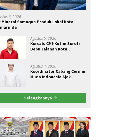
ustus 6, 2026
r Mineral Samaqua Produk Lokal Kota
amarinda
Agustus 5, 2026
Korcab. CMI-Kutim Soroti
Debu Jalanan Kota
Sangatta.Rail Fauzan :
Pemkab seolah Bungkam.
Agustus 4, 2026
Koordinator Cabang Cermin
Muda Indonesia Ajak
Pemuda Menjadi Pelopor
Perubahan Pengelolaan
Sampah Berkelanjutan
Selengkapnya