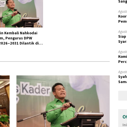
Sang
Agust
Koor
Pemu
Samp
Agust
in Kembali Nahkodai
Siap
im, Pengurus DPW
Syar
2026–2031 Dilantik di
an
Agust
Komi
Perc
Prio
Agust
Syaf
Sama
Terk
O
In