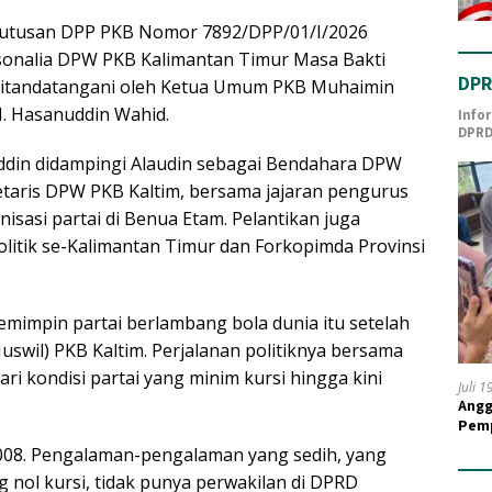
eputusan DPP PKB Nomor 7892/DPP/01/I/2026
sonalia DPW PKB Kalimantan Timur Masa Bakti
DPR
 ditandatangani oleh Ketua Umum PKB Muhaimin
M. Hasanuddin Wahid.
Info
DPRD
ddin didampingi Alaudin sebagai Bendahara DPW
retaris DPW PKB Kaltim, bersama jajaran pengurus
isasi partai di Benua Etam. Pelantikan juga
itik se-Kalimantan Timur dan Forkopimda Provinsi
emimpin partai berlambang bola dunia itu setelah
swil) PKB Kaltim. Perjalanan politiknya bersama
ari kondisi partai yang minim kursi hingga kini
Juli 
Angg
Pemp
Guru
2008. Pengalaman-pengalaman yang sedih, yang
nol kursi, tidak punya perwakilan di DPRD