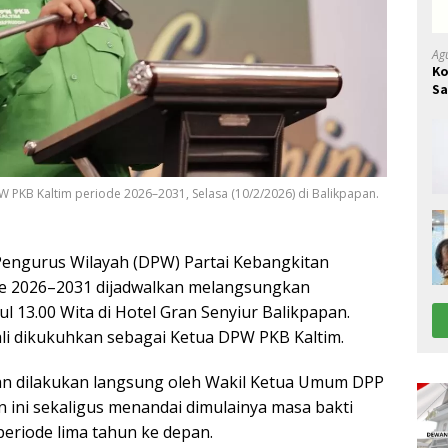
Ag
Ko
Sa
B
PW PKB Kaltim periode 2026–2031, Selasa (10/2/2026) di Balikpapan.
engurus Wilayah (DPW) Partai Kebangkitan
de 2026–2031 dijadwalkan melangsungkan
ul 13.00 Wita di Hotel Gran Senyiur Balikpapan.
ali dikukuhkan sebagai Ketua DPW PKB Kaltim.
an dilakukan langsung oleh Wakil Ketua Umum DPP
n ini sekaligus menandai dimulainya masa bakti
riode lima tahun ke depan.