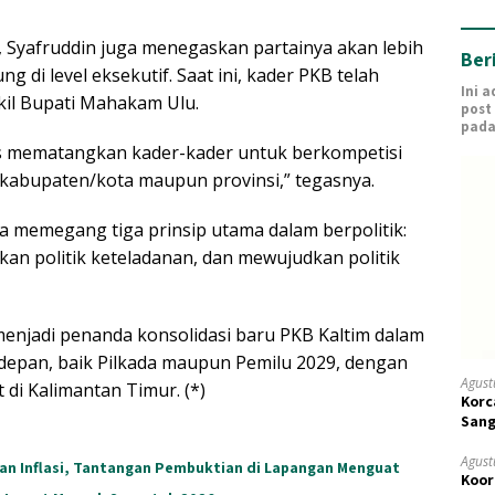
f, Syafruddin juga menegaskan partainya akan lebih
Ber
 di level eksekutif. Saat ini, kader PKB telah
Ini 
kil Bupati Mahakam Ulu.
post
pada
ius mematangkan kader-kader untuk berkompetisi
i kabupaten/kota maupun provinsi,” tegasnya.
 memegang tiga prinsip utama dalam berpolitik:
an politik keteladanan, dan mewujudkan politik
 menjadi penanda konsolidasi baru PKB Kaltim dalam
depan, baik Pilkada maupun Pemilu 2029, dengan
Agust
di Kalimantan Timur. (*)
Korc
Sang
Agust
an Inflasi, Tantangan Pembuktian di Lapangan Menguat
Koor