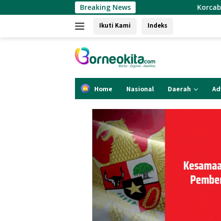
Langsung
Breaking News
Korcab. CMI-Kutim Soroti De
ke
Ikuti Kami
Indeks
konten
Home
Nasional
Daerah
Ad