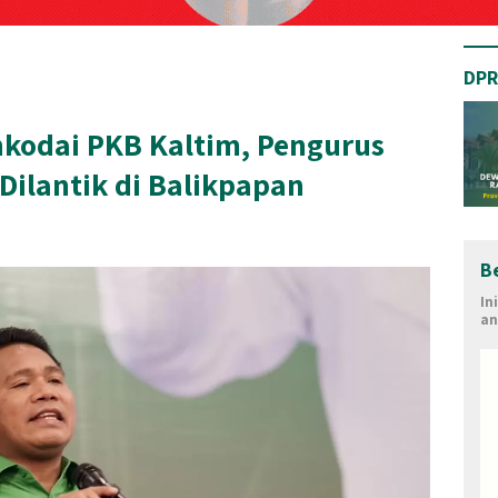
DPR
kodai PKB Kaltim, Pengurus
Dilantik di Balikpapan
B
In
an