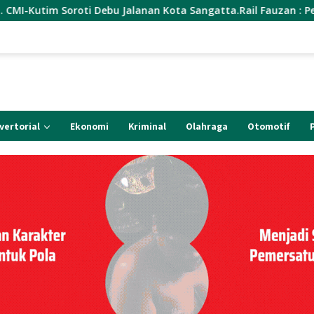
bu Jalanan Kota Sangatta.Rail Fauzan : Pemkab seolah Bungkam
vertorial
Ekonomi
Kriminal
Olahraga
Otomotif