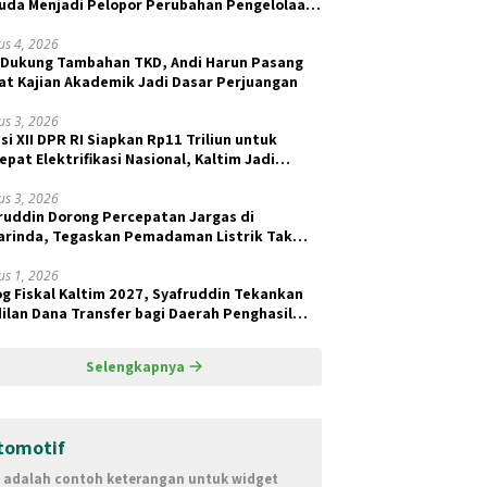
da Menjadi Pelopor Perubahan Pengelolaan
ah Berkelanjutan
us 4, 2026
 Dukung Tambahan TKD, Andi Harun Pasang
at Kajian Akademik Jadi Dasar Perjuangan
us 3, 2026
si XII DPR RI Siapkan Rp11 Triliun untuk
epat Elektrifikasi Nasional, Kaltim Jadi
ritas BPBL dan Lisdes
us 3, 2026
ruddin Dorong Percepatan Jargas di
rinda, Tegaskan Pemadaman Listrik Tak
ait Pasokan Batu Bara
us 1, 2026
og Fiskal Kaltim 2027, Syafruddin Tekankan
ilan Dana Transfer bagi Daerah Penghasil
Selengkapnya
tomotif
i adalah contoh keterangan untuk widget