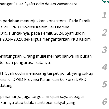
Pop
emangat,” ujar Syafruddin dalam wawancara
1
 perlahan menunjukkan konsistensi. Pada Pemilu
rsi di DPRD Provinsi Kaltim, lalu kembali
2
019. Puncaknya, pada Pemilu 2024, Syafruddin
de 2024–2029, sekaligus mengantarkan PKB Kaltim
3
perhitungkan. Orang mulai melihat bahwa ini bukan
ader dan pengurus,” katanya.
4
, Syafruddin memasang target politik yang cukup
ursi di DPRD Provinsi Kaltim dan 60 kursi DPRD
5
datang.
i namanya juga target. Ini ujian saya sebagai
6
annya atau tidak, nanti biar rakyat yang