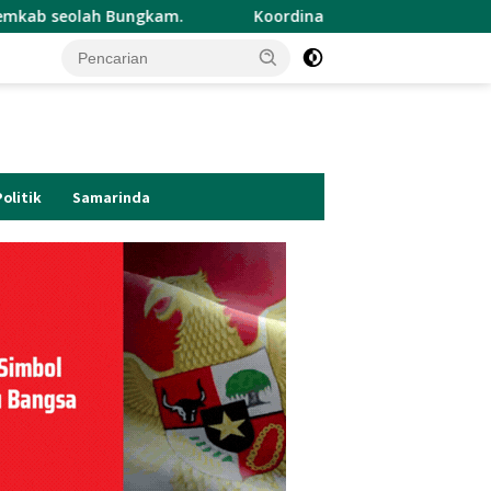
.
Koordinator Cabang Cermin Muda Indonesia Ajak Pe
Politik
Samarinda