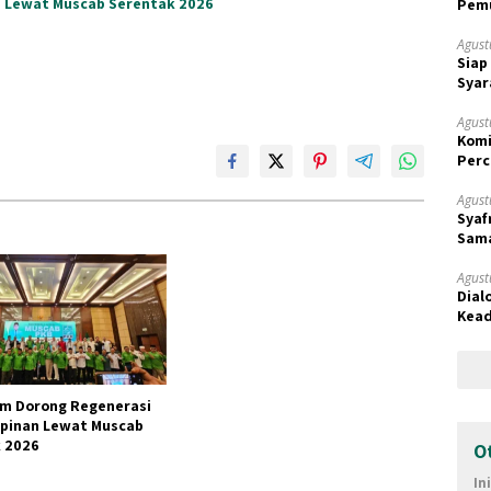
n Lewat Muscab Serentak 2026
Pemu
Samp
Agust
Siap
Syar
Agust
Komi
Perc
Prio
Agust
Syaf
Sama
Terk
Agust
Dial
Kead
SDA
im Dorong Regenerasi
pinan Lewat Muscab
 2026
O
In