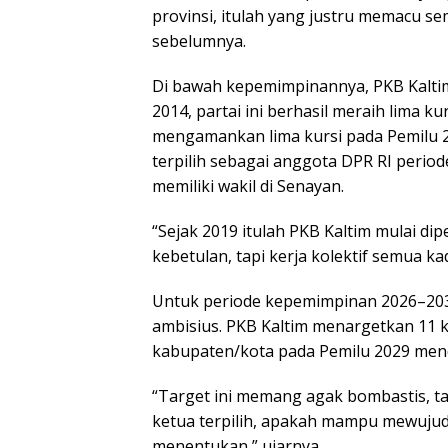
provinsi, itulah yang justru memacu s
sebelumnya.
Di bawah kepemimpinannya, PKB Kaltim
2014, partai ini berhasil meraih lima ku
mengamankan lima kursi pada Pemilu 2
terpilih sebagai anggota DPR RI perio
memiliki wakil di Senayan.
“Sejak 2019 itulah PKB Kaltim mulai di
kebetulan, tapi kerja kolektif semua k
Untuk periode kepemimpinan 2026–2031
ambisius. PKB Kaltim menargetkan 11 k
kabupaten/kota pada Pemilu 2029 men
“Target ini memang agak bombastis, tap
ketua terpilih, apakah mampu mewujudk
menentukan,” ujarnya.