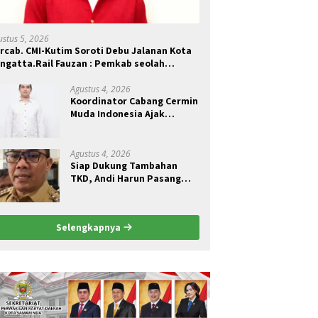
ustus 5, 2026
rcab. CMI-Kutim Soroti Debu Jalanan Kota
ngatta.Rail Fauzan : Pemkab seolah
ungkam.
Agustus 4, 2026
Koordinator Cabang Cermin
Muda Indonesia Ajak
Pemuda Menjadi Pelopor
Perubahan Pengelolaan
Sampah Berkelanjutan
Agustus 4, 2026
Siap Dukung Tambahan
TKD, Andi Harun Pasang
Syarat Kajian Akademik
Jadi Dasar Perjuangan
Selengkapnya