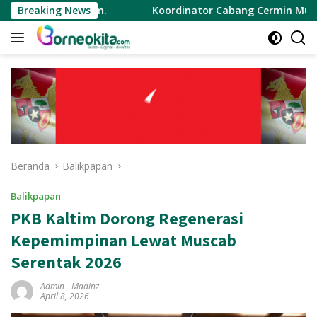
Langsung
ungkam.
Breaking News
Koordinator Cabang Cermin Muda Indonesia Aj
ke
konten
Beranda
Balikpapan
Balikpapan
PKB Kaltim Dorong Regenerasi
Kepemimpinan Lewat Muscab
Serentak 2026
Admin
-
Madinz
April 8, 2026