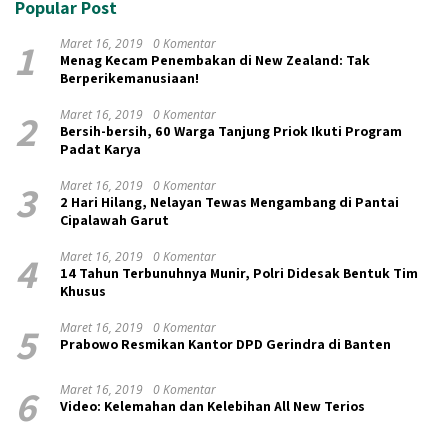
Popular Post
1
Maret 16, 2019
0 Komentar
Menag Kecam Penembakan di New Zealand: Tak
Berperikemanusiaan!
2
Maret 16, 2019
0 Komentar
Bersih-bersih, 60 Warga Tanjung Priok Ikuti Program
Padat Karya
3
Maret 16, 2019
0 Komentar
2 Hari Hilang, Nelayan Tewas Mengambang di Pantai
Cipalawah Garut
4
Maret 16, 2019
0 Komentar
14 Tahun Terbunuhnya Munir, Polri Didesak Bentuk Tim
Khusus
5
Maret 16, 2019
0 Komentar
Prabowo Resmikan Kantor DPD Gerindra di Banten
6
Maret 16, 2019
0 Komentar
Video: Kelemahan dan Kelebihan All New Terios