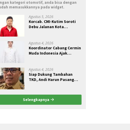
ngan kategori otomotif, anda bisa dengan
dah memasukkannya pada widget.
Agustus 5, 2026
Korcab. CMI-Kutim Soroti
Debu Jalanan Kota
Sangatta.Rail Fauzan :
Pemkab seolah Bungkam.
Agustus 4, 2026
Koordinator Cabang Cermin
Muda Indonesia Ajak
Pemuda Menjadi Pelopor
Perubahan Pengelolaan
Sampah Berkelanjutan
Agustus 4, 2026
Siap Dukung Tambahan
TKD, Andi Harun Pasang
Syarat Kajian Akademik
Jadi Dasar Perjuangan
Selengkapnya