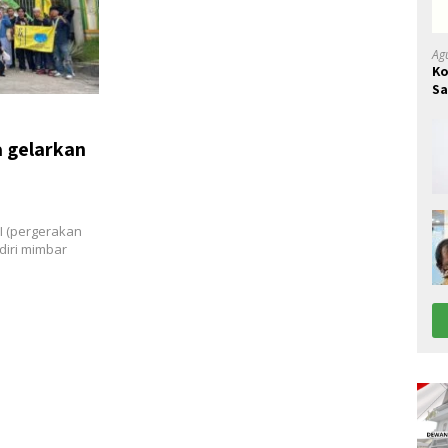
Ag
Ko
Sa
B
a gelarkan
I (pergerakan
iri mimbar