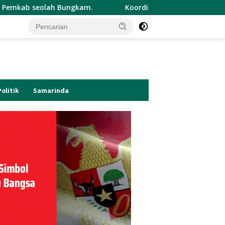
ungkam.
Koordinator Cabang Cermin Muda Indonesia A
Politik
Samarinda