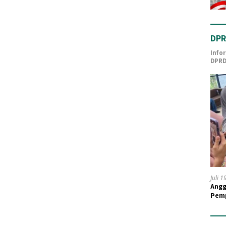
DPR
Info
DPRD
Juli 
Angg
Pemp
Guru