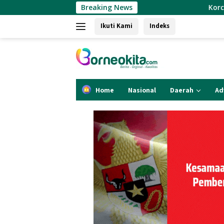
Langsung
Breaking News
Korcab. CMI-Kutim Sor
ke
Ikuti Kami
Indeks
konten
Home
Nasional
Daerah
Ad