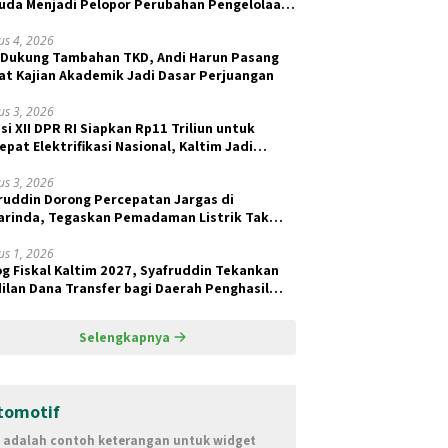
da Menjadi Pelopor Perubahan Pengelolaan
ah Berkelanjutan
us 4, 2026
 Dukung Tambahan TKD, Andi Harun Pasang
at Kajian Akademik Jadi Dasar Perjuangan
us 3, 2026
si XII DPR RI Siapkan Rp11 Triliun untuk
epat Elektrifikasi Nasional, Kaltim Jadi
ritas BPBL dan Lisdes
us 3, 2026
ruddin Dorong Percepatan Jargas di
rinda, Tegaskan Pemadaman Listrik Tak
ait Pasokan Batu Bara
us 1, 2026
og Fiskal Kaltim 2027, Syafruddin Tekankan
ilan Dana Transfer bagi Daerah Penghasil
Selengkapnya
tomotif
i adalah contoh keterangan untuk widget