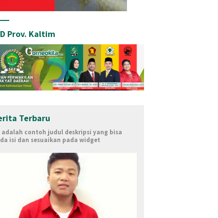
D Prov. Kaltim
uddin Dorong Percepatan
Dialog Fiskal Kaltim 2027,
S
erita Terbaru
s di Samarinda, Tegaskan
Syafruddin Tekankan Keadilan
S
i adalah contoh judul deskripsi yang bisa
aman Listrik Tak Terkait
Dana Transfer bagi Daerah
A
da isi dan sesuaikan pada widget
an Batu Bara
Penghasil SDA
h