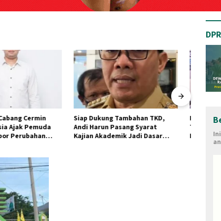
DPR
ung Tambahan TKD,
Komisi XII DPR RI Siapkan Rp11
Syafr
B
un Pasang Syarat
Triliun untuk Percepat
Jarga
In
kademik Jadi Dasar
Elektrifikasi Nasional, Kaltim
Pemad
an
an
Jadi Prioritas BPBL dan Lisdes
Pasok