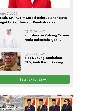
ustus 5, 2026
rcab. CMI-Kutim Soroti Debu Jalanan Kota
ngatta.Rail Fauzan : Pemkab seolah
ungkam.
Agustus 4, 2026
Koordinator Cabang Cermin
Muda Indonesia Ajak
Pemuda Menjadi Pelopor
Perubahan Pengelolaan
Sampah Berkelanjutan
Agustus 4, 2026
Siap Dukung Tambahan
TKD, Andi Harun Pasang
Syarat Kajian Akademik
Jadi Dasar Perjuangan
Selengkapnya