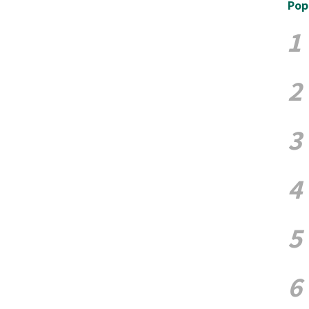
Pop
1
2
3
4
5
6