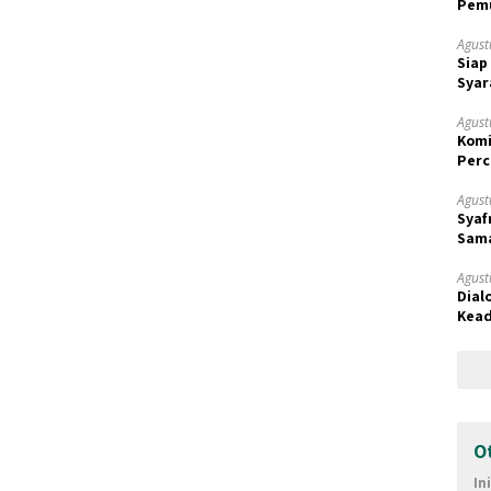
Pemu
Samp
Agust
Siap
Syar
Agust
Komi
Perc
Prio
Agust
Syaf
Sama
Terk
Agust
Dial
Kead
SDA
O
In