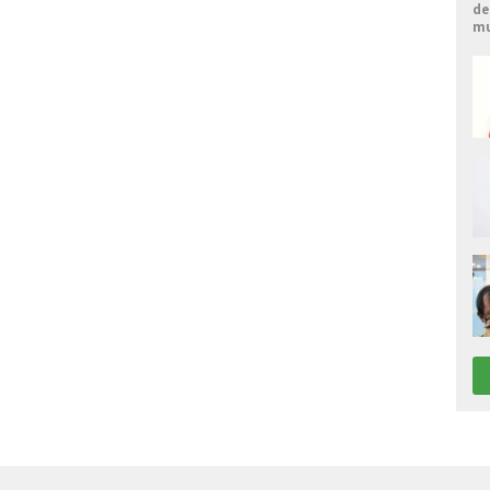
de
mu