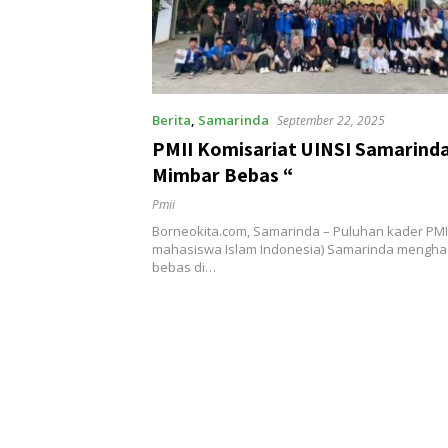
Berita
,
Samarinda
September 22, 2025
PMII Komisariat UINSI Samarind
Mimbar Bebas “
Pmii
Borneokita.com, Samarinda – Puluhan kader PMI
mahasiswa Islam Indonesia) Samarinda menghad
bebas di…