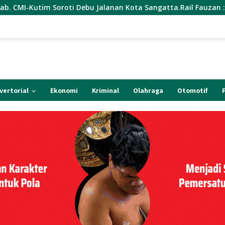
oti Debu Jalanan Kota Sangatta.Rail Fauzan : Pemkab seolah B
vertorial
Ekonomi
Kriminal
Olahraga
Otomotif