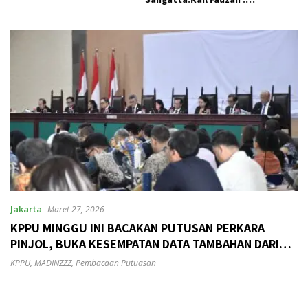
Pemkab seolah Bungkam.
Pengelolaan Sampah
Berkelanjutan
Jakarta
Maret 27, 2026
KPPU MINGGU INI BACAKAN PUTUSAN PERKARA
PINJOL, BUKA KESEMPATAN DATA TAMBAHAN DARI
INSTANSI TERKAIT
KPPU
,
MADINZZZ
,
Pembacaan Putuasan