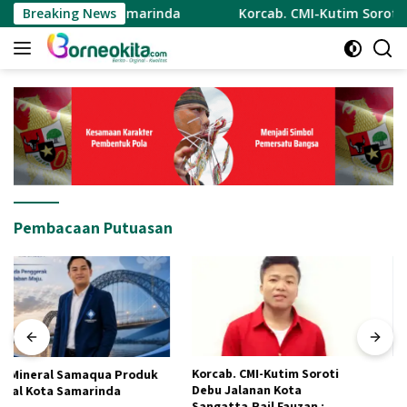
Langsung
al Kota Samarinda
Breaking News
Korcab. CMI-Kutim Soroti Debu Jala
ke
konten
Pembacaan Putuasan
Korcab. CMI-Kutim Soroti
Koordinator Cabang Cermin
Debu Jalanan Kota
Muda Indonesia Ajak Pemuda
Sangatta.Rail Fauzan :
Menjadi Pelopor Perubahan