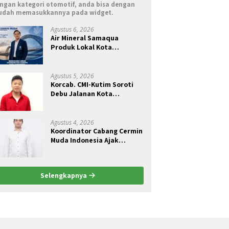
ngan kategori otomotif, anda bisa dengan
dah memasukkannya pada widget.
Agustus 6, 2026
Air Mineral Samaqua
Produk Lokal Kota
Samarinda
Agustus 5, 2026
Korcab. CMI-Kutim Soroti
Debu Jalanan Kota
Sangatta.Rail Fauzan :
Pemkab seolah Bungkam.
Agustus 4, 2026
Koordinator Cabang Cermin
Muda Indonesia Ajak
Pemuda Menjadi Pelopor
Perubahan Pengelolaan
Sampah Berkelanjutan
Selengkapnya