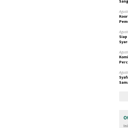
Sang
Agust
Koor
Pemu
Samp
Agust
Siap
Syar
Agust
Komi
Perc
Prio
Agust
Syaf
Sama
Terk
O
In