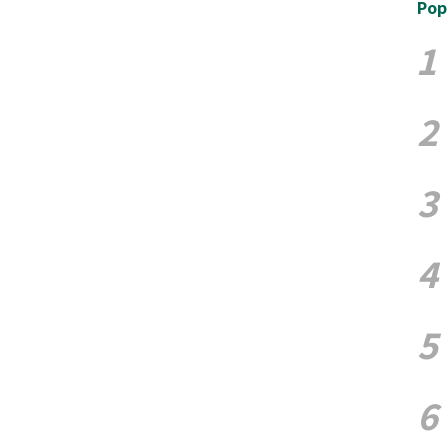
Pop
1
2
3
4
5
6