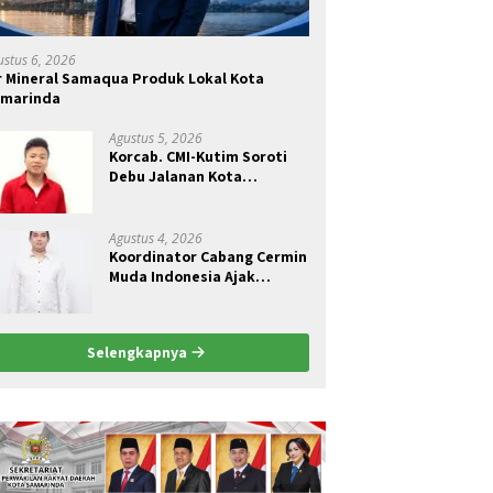
ustus 6, 2026
r Mineral Samaqua Produk Lokal Kota
amarinda
Agustus 5, 2026
Korcab. CMI-Kutim Soroti
Debu Jalanan Kota
Sangatta.Rail Fauzan :
Pemkab seolah Bungkam.
Agustus 4, 2026
Koordinator Cabang Cermin
Muda Indonesia Ajak
Pemuda Menjadi Pelopor
Perubahan Pengelolaan
Sampah Berkelanjutan
Selengkapnya