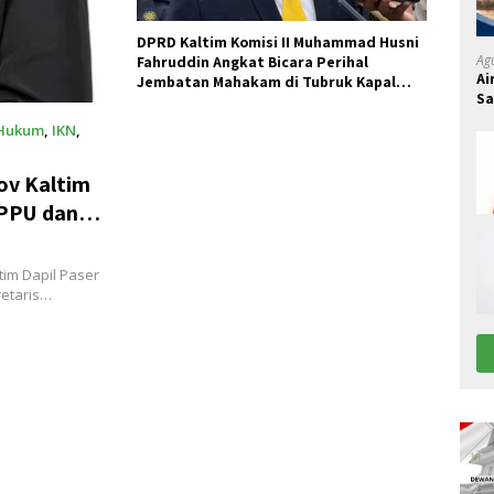
DPRD Kaltim Komisi II Muhammad Husni
Ag
Fahruddin Angkat Bicara Perihal
Ai
Jembatan Mahakam di Tubruk Kapal
S
Tongkang Muatan Kayu
Hukum
,
IKN
,
v Kaltim
 PPU dan
an IKN
im Dapil Paser
retaris…