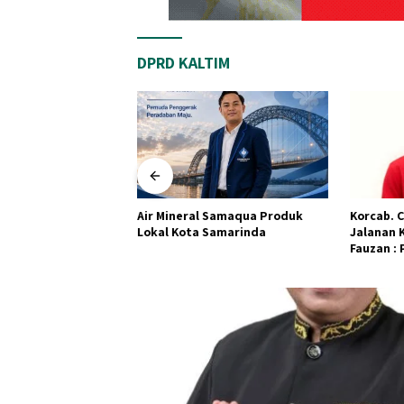
DPRD KALTIM
Korcab. CMI-Kutim Soroti Debu
Koordina
 Samaqua Produk
Jalanan Kota Sangatta.Rail
Muda Ind
Samarinda
Fauzan : Pemkab seolah
Menjadi 
Bungkam.
Pengelo
Berkelan