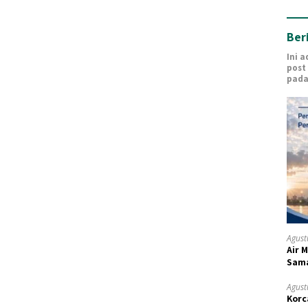
Ber
Ini 
post
pada
Agust
Air 
Sam
Agust
Korc