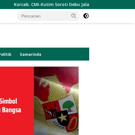
I-Kutim Soroti Debu Jalanan Kota Sangatta.Rail Fauzan : Pem
Politik
Samarinda