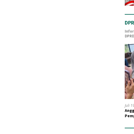
DPR
Info
DPRD
Juli 
Angg
Pemp
Guru