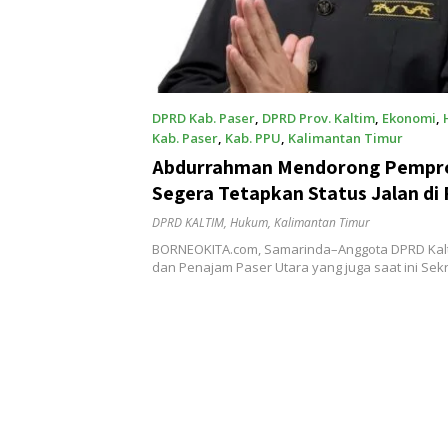
DPRD Kab. Paser
,
DPRD Prov. Kaltim
,
Ekonomi
,
Kab. Paser
,
Kab. PPU
,
Kalimantan Timur
Mei 23, 2025
Abdurrahman Mendorong Pempro
Segera Tetapkan Status Jalan di
Paser untuk Dukung Pembangun
DPRD KALTIM
,
Hukum
,
Kalimantan Timur
BORNEOKITA.com, Samarinda–Anggota DPRD Kalt
dan Penajam Paser Utara yang juga saat ini Sek