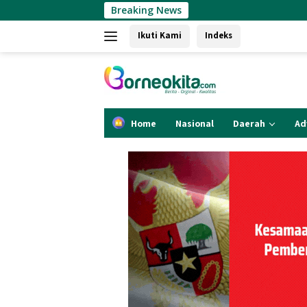
Langsung
Breaking News
Air Min
ke
Ikuti Kami
Indeks
konten
Home
Nasional
Daerah
Ad