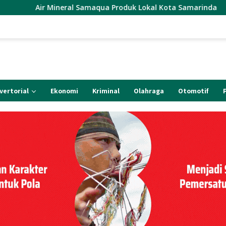
eral Samaqua Produk Lokal Kota Samarinda
Korcab. CM
vertorial
Ekonomi
Kriminal
Olahraga
Otomotif