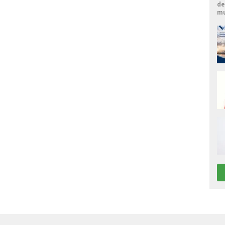
de
mu