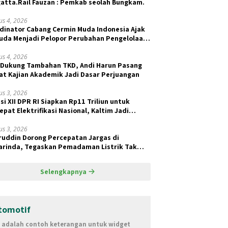
atta.Rail Fauzan : Pemkab seolah Bungkam.
us 4, 2026
dinator Cabang Cermin Muda Indonesia Ajak
da Menjadi Pelopor Perubahan Pengelolaan
ah Berkelanjutan
us 4, 2026
 Dukung Tambahan TKD, Andi Harun Pasang
at Kajian Akademik Jadi Dasar Perjuangan
us 3, 2026
si XII DPR RI Siapkan Rp11 Triliun untuk
epat Elektrifikasi Nasional, Kaltim Jadi
ritas BPBL dan Lisdes
us 3, 2026
ruddin Dorong Percepatan Jargas di
rinda, Tegaskan Pemadaman Listrik Tak
ait Pasokan Batu Bara
Selengkapnya
tomotif
i adalah contoh keterangan untuk widget