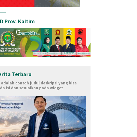
D Prov. Kaltim
i XII DPR RI Siapkan Rp11
Syafruddin Dorong Percepatan
Di
erita Terbaru
un untuk Percepat
Jargas di Samarinda, Tegaskan
S
i adalah contoh judul deskripsi yang bisa
rifikasi Nasional, Kaltim
Pemadaman Listrik Tak Terkait
D
da isi dan sesuaikan pada widget
Prioritas BPBL dan Lisdes
Pasokan Batu Bara
P