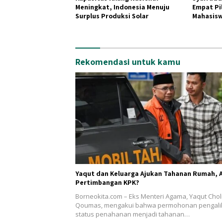
Meningkat, Indonesia Menuju
Empat Pil
Surplus Produksi Solar
Mahasisw
Kebangs
Rekomendasi untuk kamu
Yaqut dan Keluarga Ajukan Tahanan Rumah, 
Pertimbangan KPK?
Borneokita.com – Eks Menteri Agama, Yaqut Choli
Qoumas, mengakui bahwa permohonan pengal
status penahanan menjadi tahanan…