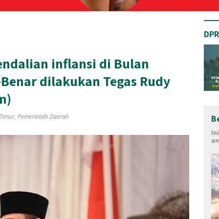
DPR
ndalian inflansi di Bulan
Benar dilakukan Tegas Rudy
m)
Timur
,
Pemerintah Daerah
B
In
an