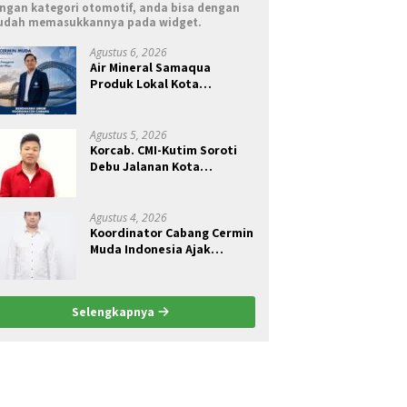
ngan kategori otomotif, anda bisa dengan
dah memasukkannya pada widget.
Agustus 6, 2026
Air Mineral Samaqua
Produk Lokal Kota
Samarinda
Agustus 5, 2026
Korcab. CMI-Kutim Soroti
Debu Jalanan Kota
Sangatta.Rail Fauzan :
Pemkab seolah Bungkam.
Agustus 4, 2026
Koordinator Cabang Cermin
Muda Indonesia Ajak
Pemuda Menjadi Pelopor
Perubahan Pengelolaan
Sampah Berkelanjutan
Selengkapnya