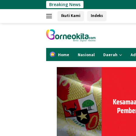
Langsung
Breaking News
Air Mineral Samaqua
ke
Ikuti Kami
Indeks
konten
Home
Nasional
Daerah
Ad