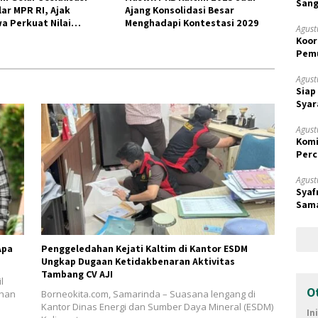
Sang
ar MPR RI, Ajak
Ajang Konsolidasi Besar
a Perkuat Nilai
Menghadapi Kontestasi 2029
Agust
aan
Koor
Pemu
Samp
Agust
Siap
Syar
Agust
Komi
Perc
Prio
Agust
Syaf
Sama
Terk
Apa
Penggeledahan Kejati Kaltim di Kantor ESDM
Ungkap Dugaan Ketidakbenaran Aktivitas
Tambang CV AJI
l
O
ihan
Borneokita.com, Samarinda – Suasana lengang di
Kantor Dinas Energi dan Sumber Daya Mineral (ESDM)
In