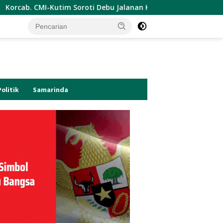
ti Debu Jalanan Kota Sangatta.Rail Fauzan : Pemkab seolah Bu
Politik
Samarinda