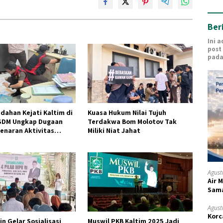
Ber
Ini 
post
pada
dahan Kejati Kaltim di
Kuasa Hukum Nilai Tujuh
SDM Ungkap Dugaan
Terdakwa Bom Molotov Tak
enaran Aktivitas
Miliki Niat Jahat
CV AJI
Agust
Air 
Sam
Agust
Korc
n Gelar Sosialisasi
Muswil PKB Kaltim 2025 Jadi