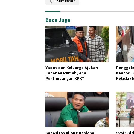
Komentar
Baca Juga
Yaqut dan Keluarga Ajukan
Penggele
Tahanan Rumah, Apa
Kantor E
Pertimbangan KPK?
Ketidakb
Tambang 
Kapasitas Kilang Nasional
Syafruddi