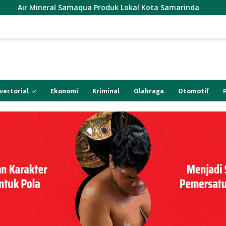
 Produk Lokal Kota Samarinda
Korcab. CMI-Kutim Soro
vertorial
Ekonomi
Kriminal
Olahraga
Otomotif