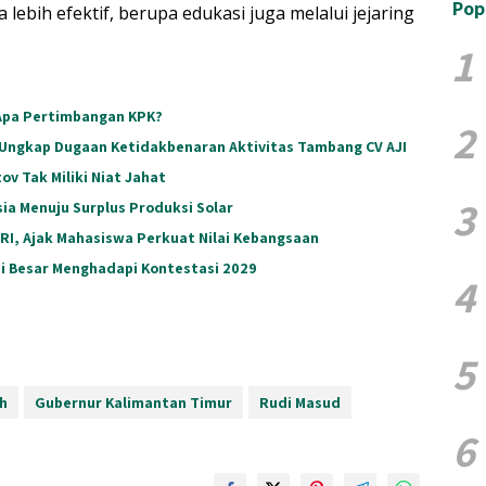
Pop
lebih efektif, berupa edukasi juga melalui jejaring
1
Apa Pertimbangan KPK?
2
 Ungkap Dugaan Ketidakbenaran Aktivitas Tambang CV AJI
v Tak Miliki Niat Jahat
3
ia Menuju Surplus Produksi Solar
 RI, Ajak Mahasiswa Perkuat Nilai Kebangsaan
si Besar Menghadapi Kontestasi 2029
4
5
h
Gubernur Kalimantan Timur
Rudi Masud
6