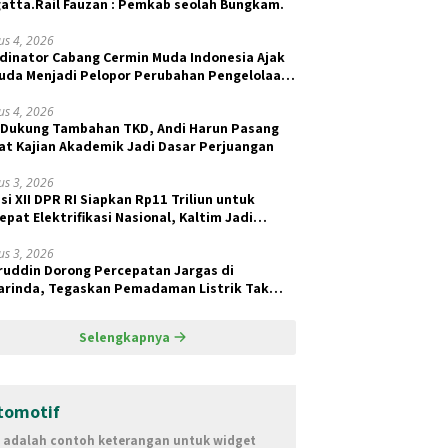
atta.Rail Fauzan : Pemkab seolah Bungkam.
us 4, 2026
dinator Cabang Cermin Muda Indonesia Ajak
da Menjadi Pelopor Perubahan Pengelolaan
ah Berkelanjutan
us 4, 2026
 Dukung Tambahan TKD, Andi Harun Pasang
at Kajian Akademik Jadi Dasar Perjuangan
us 3, 2026
si XII DPR RI Siapkan Rp11 Triliun untuk
epat Elektrifikasi Nasional, Kaltim Jadi
ritas BPBL dan Lisdes
us 3, 2026
ruddin Dorong Percepatan Jargas di
rinda, Tegaskan Pemadaman Listrik Tak
ait Pasokan Batu Bara
Selengkapnya
tomotif
i adalah contoh keterangan untuk widget