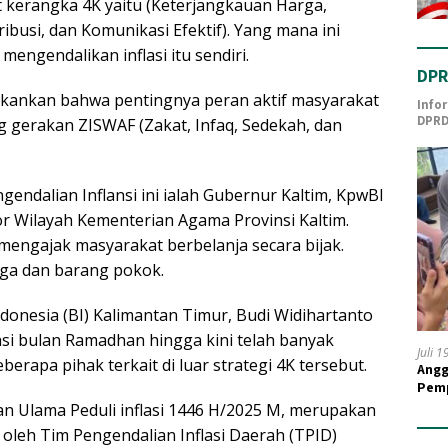
t kerangka 4K yaitu (Keterjangkauan Harga,
ibusi, dan Komunikasi Efektif). Yang mana ini
engendalikan inflasi itu sendiri.
DPR
kankan bahwa pentingnya peran aktif masyarakat
Info
DPRD
gerakan ZISWAF (Zakat, Infaq, Sedekah, dan
endalian Inflansi ini ialah Gubernur Kaltim, KpwBI
tor Wilayah Kementerian Agama Provinsi Kaltim.
gajak masyarakat berbelanja secara bijak.
rga dan barang pokok.
donesia (BI) Kalimantan Timur, Budi Widihartanto
si bulan Ramadhan hingga kini telah banyak
Juli 
rapa pihak terkait di luar strategi 4K tersebut.
Angg
Pemp
Guru
tan Ulama Peduli inflasi 1446 H/2025 M, merupakan
i oleh Tim Pengendalian Inflasi Daerah (TPID)