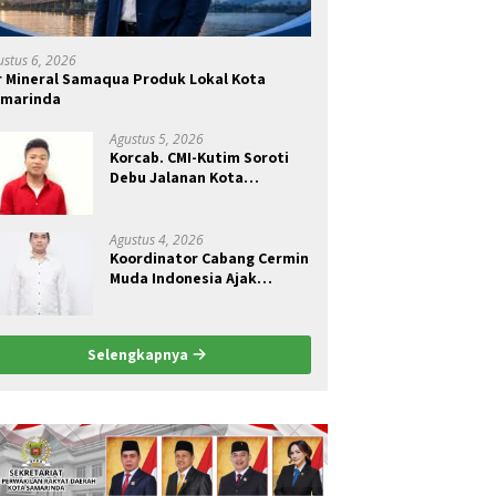
ustus 6, 2026
r Mineral Samaqua Produk Lokal Kota
amarinda
Agustus 5, 2026
Korcab. CMI-Kutim Soroti
Debu Jalanan Kota
Sangatta.Rail Fauzan :
Pemkab seolah Bungkam.
Agustus 4, 2026
Koordinator Cabang Cermin
Muda Indonesia Ajak
Pemuda Menjadi Pelopor
Perubahan Pengelolaan
Sampah Berkelanjutan
Selengkapnya