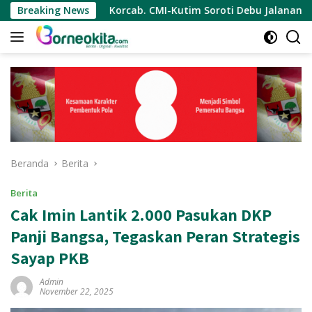
Langsung
Breaking News
Korcab. CMI-Kutim Soroti Debu Jalanan Kota Sangatta.Rai
ke
konten
Beranda
Berita
Berita
Cak Imin Lantik 2.000 Pasukan DKP
Panji Bangsa, Tegaskan Peran Strategis
Sayap PKB
Admin
November 22, 2025