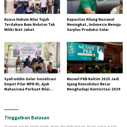
Kuasa Hukum Nilai Tujuh
Kapasitas Kilang Nasional
Terdakwa Bom Molotov Tak
Meningkat, Indonesia Menuju
Miliki Niat Jahat
Surplus Produksi Solar
Syafruddin Gelar Sosialisasi
Muswil PKB Kaltim 2025 Jadi
Empat Pilar MPR RI, Ajak
Ajang Konsolidasi Besar
Mahasiswa Perkuat Nilai
Menghadapi Kontestasi 2029
Kebangsaan
Tinggalkan Balasan
Alamat email Anda tidak akan dipublikasikan.
Ruas yang wajib