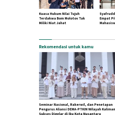
Kuasa Hukum Nilai Tujuh
Syafruddi
Terdakwa Bom Molotov Tak
Empat Pil
Miliki Niat Jahat
Mahasisw
Kebangs
Rekomendasi untuk kamu
Seminar Nasional, Rakerwil, dan Penetapan
Pengurus Aliansi DEMA-PTKIN Wilayah Kalima
Sukses Digelar di Ibu Kota Nusantara