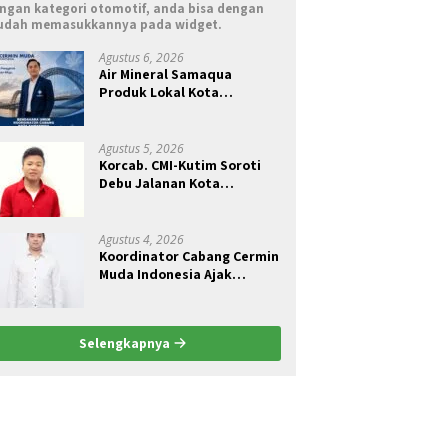
ngan kategori otomotif, anda bisa dengan
dah memasukkannya pada widget.
Agustus 6, 2026
Air Mineral Samaqua
Produk Lokal Kota
Samarinda
Agustus 5, 2026
Korcab. CMI-Kutim Soroti
Debu Jalanan Kota
Sangatta.Rail Fauzan :
Pemkab seolah Bungkam.
Agustus 4, 2026
Koordinator Cabang Cermin
Muda Indonesia Ajak
Pemuda Menjadi Pelopor
Perubahan Pengelolaan
Sampah Berkelanjutan
Selengkapnya