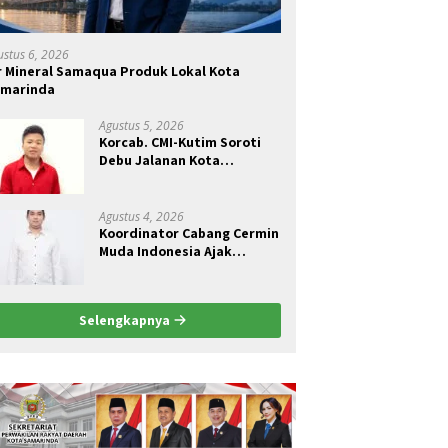
ustus 6, 2026
r Mineral Samaqua Produk Lokal Kota
amarinda
Agustus 5, 2026
Korcab. CMI-Kutim Soroti
Debu Jalanan Kota
Sangatta.Rail Fauzan :
Pemkab seolah Bungkam.
Agustus 4, 2026
Koordinator Cabang Cermin
Muda Indonesia Ajak
Pemuda Menjadi Pelopor
Perubahan Pengelolaan
Sampah Berkelanjutan
Selengkapnya