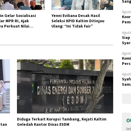
Sang
Agust
n Gelar Sosialisasi
Yenni Eviliana Desak Hasil
Koor
ar MPR RI, Ajak
Seleksi KPID Kaltim Ditinjau
Pemu
a Perkuat Nilai
Ulang: “Ini Tidak Fair”
Samp
aan
Agust
Siap
Syar
Agust
Komi
Perc
Prio
Agust
Syaf
Sama
Terk
Diduga Terkait Korupsi Tambang, Kejati Kaltim
O
ntan
Geledah Kantor Dinas ESDM
In