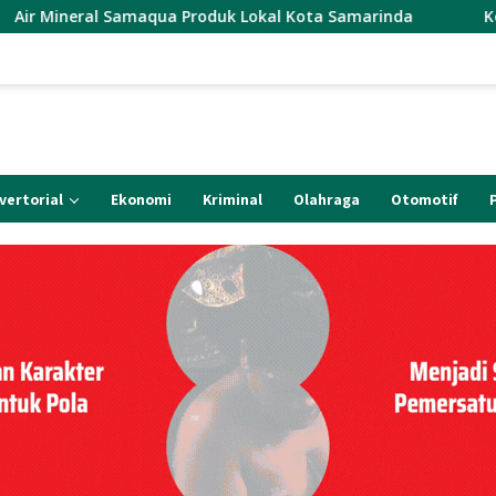
oduk Lokal Kota Samarinda
Korcab. CMI-Kutim Soroti 
vertorial
Ekonomi
Kriminal
Olahraga
Otomotif