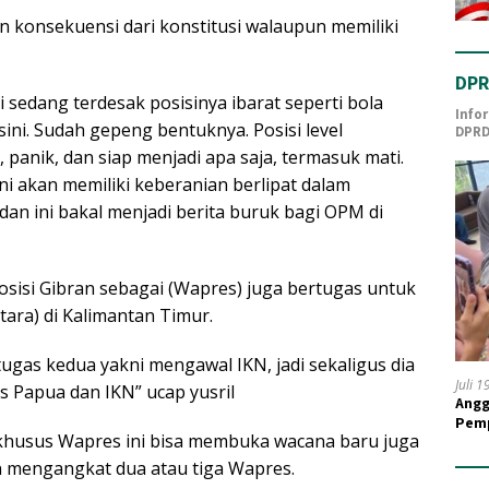
n konsekuensi dari konstitusi walaupun memiliki
DPR
ni sedang terdesak posisinya ibarat seperti bola
Info
sini. Sudah gepeng bentuknya. Posisi level
DPRD
panik, dan siap menjadi apa saja, termasuk mati.
ini akan memiliki keberanian berlipat dalam
dan ini bakal menjadi berita buruk bagi OPM di
posisi Gibran sebagai (Wapres) juga bertugas untuk
ara) di Kalimantan Timur.
i tugas kedua yakni mengawal IKN, jadi sekaligus dia
Juli 
 Papua dan IKN” ucap yusril
Angg
Pemp
khusus Wapres ini bisa membuka wacana baru juga
Guru
n mengangkat dua atau tiga Wapres.