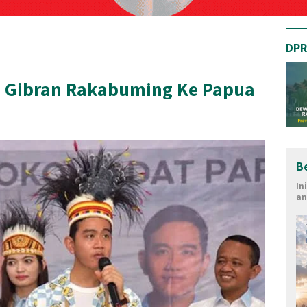
DPR
) Gibran Rakabuming Ke Papua
B
In
an