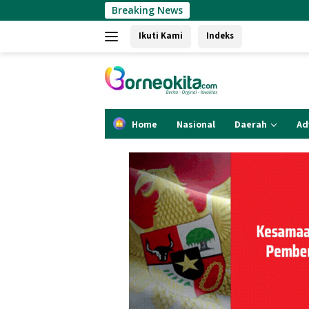
Langsung
Breaking News
Air Mineral Samaqua Pr
ke
Ikuti Kami
Indeks
konten
Home
Nasional
Daerah
Ad