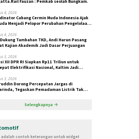
atta.Rail Fauzan : Pemkab seolah Bungkam.
us 4, 2026
dinator Cabang Cermin Muda Indonesia Ajak
da Menjadi Pelopor Perubahan Pengelolaan
ah Berkelanjutan
us 4, 2026
 Dukung Tambahan TKD, Andi Harun Pasang
at Kajian Akademik Jadi Dasar Perjuangan
us 3, 2026
si XII DPR RI Siapkan Rp11 Triliun untuk
epat Elektrifikasi Nasional, Kaltim Jadi
ritas BPBL dan Lisdes
us 3, 2026
ruddin Dorong Percepatan Jargas di
rinda, Tegaskan Pemadaman Listrik Tak
ait Pasokan Batu Bara
Selengkapnya
tomotif
i adalah contoh keterangan untuk widget