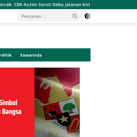
Debu Jalanan Kota Sangatta.Rail Fauzan : Pemkab seolah Bung
Politik
Samarinda