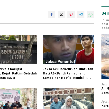
Ber
Ini 
post
pada
erkait Korupsi
Jaksa Akui Kekeliruan Tuntutan
 Kejati Kaltim Geledah
Mati ABK Fandi Ramadhan,
inas ESDM
Sampaikan Maaf di Komisi III
DPR
Agust
Air 
Sam
Agust
Korc