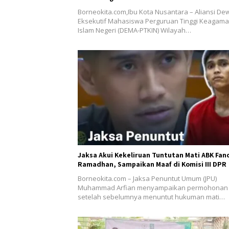
Borneokita.com,Ibu Kota Nusantara – Aliansi De
Eksekutif Mahasiswa Perguruan Tinggi Keagam
Islam Negeri (DEMA-PTKIN) Wilayah…
Jaksa Akui Kekeliruan Tuntutan Mati ABK Fan
Ramadhan, Sampaikan Maaf di Komisi III DPR
Borneokita.com – Jaksa Penuntut Umum (JPU)
Muhammad Arfian menyampaikan permohonan
setelah sebelumnya menuntut hukuman mati…