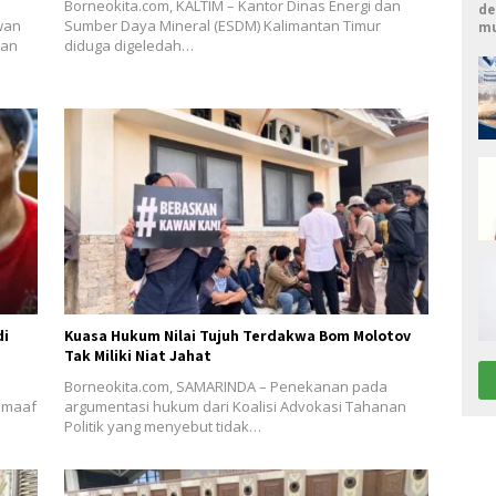
Borneokita.com, KALTIM – Kantor Dinas Energi dan
de
wan
Sumber Daya Mineral (ESDM) Kalimantan Timur
mu
aan
diduga digeledah…
di
Kuasa Hukum Nilai Tujuh Terdakwa Bom Molotov
Tak Miliki Niat Jahat
Borneokita.com, SAMARINDA – Penekanan pada
 maaf
argumentasi hukum dari Koalisi Advokasi Tahanan
Politik yang menyebut tidak…