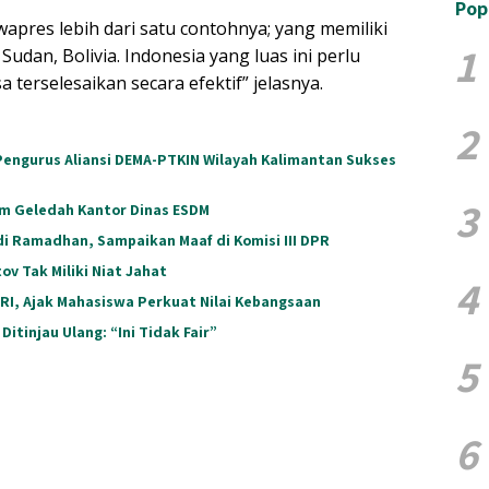
Pop
apres lebih dari satu contohnya; yang memiliki
1
udan, Bolivia. Indonesia yang luas ini perlu
terselesaikan secara efektif” jelasnya.
2
Pengurus Aliansi DEMA-PTKIN Wilayah Kalimantan Sukses
3
im Geledah Kantor Dinas ESDM
di Ramadhan, Sampaikan Maaf di Komisi III DPR
v Tak Miliki Niat Jahat
4
 RI, Ajak Mahasiswa Perkuat Nilai Kebangsaan
Ditinjau Ulang: “Ini Tidak Fair”
5
6