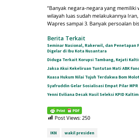
“Banyak negara-negara yang memiliki w
wilayah luas sudah melakukannya Iran, S
Wapres sampai 3. Banyak persoalan bisa 
Berita Terkait
Seminar Nasional, Rakerwil, dan Penetapan 
Digelar di Ibu Kota Nusantara
Diduga Terkait Korupsi Tambang, Kejati Kalt
Jaksa Akui Kekeliruan Tuntutan Mati ABK Fan
Kuasa Hukum Nilai Tujuh Terdakwa Bom Moloto
Syafruddin Gelar Sosialisasi Empat Pilar MPR
Yenni Eviliana Desak Hasil Seleksi KPID Kaltim 
Post Views:
250
IKN
wakil presiden