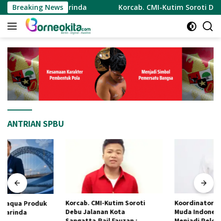
Langsung
 Kota Samarinda
Breaking News
Korcab. CMI-Kutim Soroti Debu Jalana
ke
konten
ANTRIAN SPBU
Korcab. CMI-Kutim Soroti
Koordinator Cabang Cermin
Debu Jalanan Kota
Muda Indonesia Ajak Pemuda
Sangatta.Rail Fauzan :
Menjadi Pelopor Perubahan