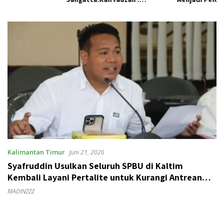
Pemkab seolah Bungkam.
Pengelolaan Sampah
Berkelanjutan
Kalimantan Timur
Juni 21, 2026
Syafruddin Usulkan Seluruh SPBU di Kaltim
Kembali Layani Pertalite untuk Kurangi Antrean
Panjang
MADINZZZ