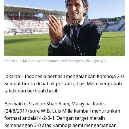
Photo: Luis Milla nuevo entrenador del Zaragoza (doc. google)
Jakarta – Indonesia berhasil mengalahkan Kamboja 2-0.
Sempat buntu di babak pertama, Luis Milla mengubah
taktik dan berbuah hasil.
Bermain di Stadion Shah Alam, Malaysia, Kamis
(24/8/2017) sore WIB, Luis Milla kembali menurunkan
formasi andalal 4-2-3-1. Dengan target meraih
kemenangan 3-0 atas Kamboja demi mengamankan