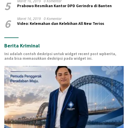
5
Maret 16, 2019
0 Komentar
Prabowo Resmikan Kantor DPD Gerindra di Banten
6
Maret 16, 2019
0 Komentar
Video: Kelemahan dan Kelebihan All New Terios
Berita Kriminal
Ini adalah contoh deskripsi untuk widget recent post wpberita,
anda bisa memasukkan deskripsi pada widget ini.