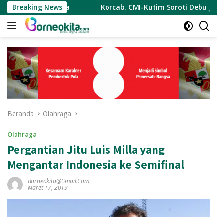
Langsung
arinda
Breaking News
Korcab. CMI-Kutim Soroti Debu Jalanan Kota Sa
ke
konten
Beranda
Olahraga
Olahraga
Pergantian Jitu Luis Milla yang
Mengantar Indonesia ke Semifinal
Borneokita@gmail.com
Maret 17, 2019