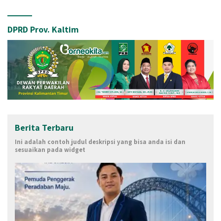
DPRD Prov. Kaltim
Berita Terbaru
Ini adalah contoh judul deskripsi yang bisa anda isi dan
sesuaikan pada widget