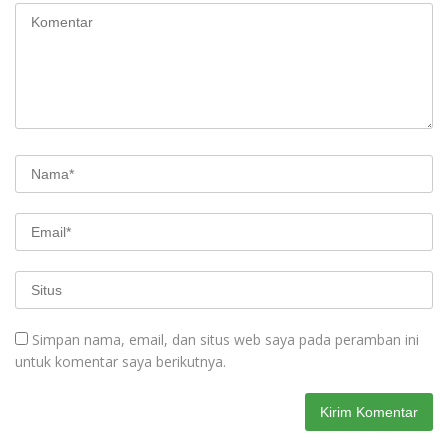
Simpan nama, email, dan situs web saya pada peramban ini
untuk komentar saya berikutnya.