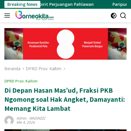
Langsung
akan Spirit Perjuangan Pahlawan
Breaking News
Paripurna Internal DP
ke
konten
Beranda
DPRD Prov. Kaltim
DPRD Prov. Kaltim
Di Depan Hasan Mas’ud, Fraksi PKB
Ngomong soal Hak Angket, Damayanti:
Memang Kita Lambat
Admin
-
MADINZZZ
Mei 4, 2026