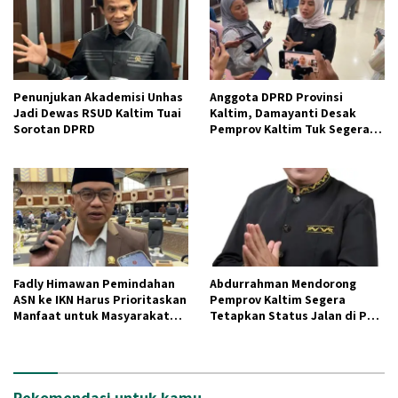
Penunjukan Akademisi Unhas
Anggota DPRD Provinsi
Jadi Dewas RSUD Kaltim Tuai
Kaltim, Damayanti Desak
Sorotan DPRD
Pemprov Kaltim Tuk Segera
Prioritas kan SDM Guru dan
Kesehatan
Fadly Himawan Pemindahan
Abdurrahman Mendorong
ASN ke IKN Harus Prioritaskan
Pemprov Kaltim Segera
Manfaat untuk Masyarakat
Tetapkan Status Jalan di PPU
Lokal
dan Paser untuk Dukung
Pembangunan IKN
Rekomendasi untuk kamu