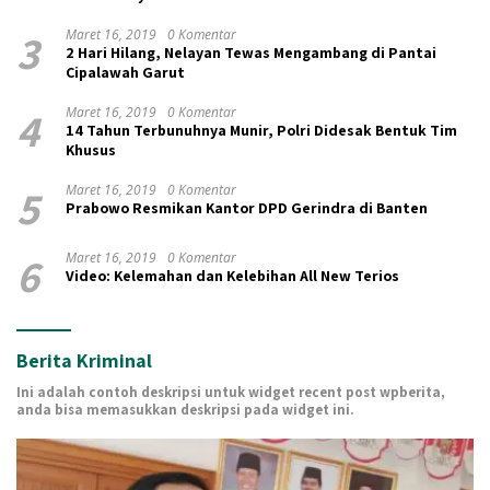
3
Maret 16, 2019
0 Komentar
2 Hari Hilang, Nelayan Tewas Mengambang di Pantai
Cipalawah Garut
4
Maret 16, 2019
0 Komentar
14 Tahun Terbunuhnya Munir, Polri Didesak Bentuk Tim
Khusus
5
Maret 16, 2019
0 Komentar
Prabowo Resmikan Kantor DPD Gerindra di Banten
6
Maret 16, 2019
0 Komentar
Video: Kelemahan dan Kelebihan All New Terios
Berita Kriminal
Ini adalah contoh deskripsi untuk widget recent post wpberita,
anda bisa memasukkan deskripsi pada widget ini.